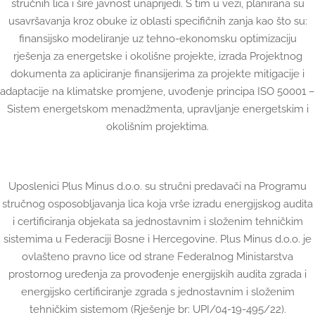
stručnih lica i šire javnost unaprijedi. S tim u vezi, planirana su
usavršavanja kroz obuke iz oblasti specifičnih zanja kao što su:
finansijsko modeliranje uz tehno-ekonomsku optimizaciju
rješenja za energetske i okolišne projekte, izrada Projektnog
dokumenta za apliciranje finansijerima za projekte mitigacije i
adaptacije na klimatske promjene, uvođenje principa ISO 50001 –
Sistem energetskom menadžmenta, upravljanje energetskim i
okolišnim projektima.
Uposlenici Plus Minus d.o.o. su stručni
predavači
na Programu
stručnog osposobljavanja lica koja
vrše izradu energijskog audita
i certificiranja objekata sa jednostavnim i složenim tehničkim
sistemima u Federaciji Bosne i Hercegovine
. Plus Minus d.o.o.
je
ovlašteno pravno lice od strane Federalnog Ministarstva
prostornog uređenja
za
provo
đenje
energijsk
ih
audit
a
zgrad
a
i
energijsko certificiranje zgrada s jednostavnim i složenim
tehničkim sistemom (Rješenje
br
: UPI/04-19-
495
/22).