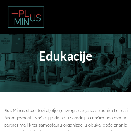
Edukacije
Plus Minus d.o.o. teži dijeljenju svog znanja sa stručnim licima i
širom javnosti. Naš cilj je da se u saradnji sa našim poslovnim
partnerima i kroz samostalnu organizaciju obuka, opće znanje