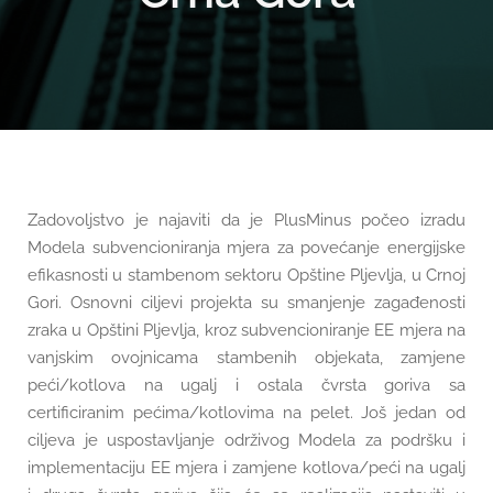
Zadovoljstvo je najaviti da je PlusMinus počeo izradu
Modela subvencioniranja mjera za povećanje energijske
efikasnosti u stambenom sektoru Opštine Pljevlja, u Crnoj
Gori. Osnovni ciljevi projekta su smanjenje zagađenosti
zraka u Opštini Pljevlja, kroz subvencioniranje EE mjera na
vanjskim ovojnicama stambenih objekata, zamjene
peći/kotlova na ugalj i ostala čvrsta goriva sa
certificiranim pećima/kotlovima na pelet. Još jedan od
ciljeva je uspostavljanje održivog Modela za podršku i
implementaciju EE mjera i zamjene kotlova/peći na ugalj