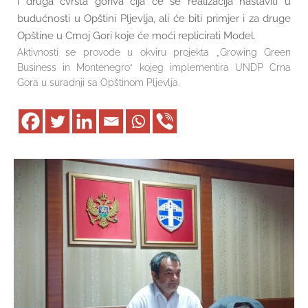
i druga čvrsta goriva čija će se realizacija nastaviti u
budućnosti u Opštini Pljevlja, ali će biti primjer i za druge
Opštine u Crnoj Gori koje će moći replicirati Model.
Aktivnosti se provode u okviru projekta „Growing Green
Business in Montenegro“ kojeg implementira UNDP Crna
Gora u suradnji sa Opštinom Pljevlja.