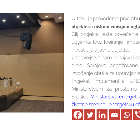
U toku je provođenje prve obuke u okvir
𝐨𝐛𝐣𝐞𝐤𝐭𝐞 𝐬𝐚 𝐧𝐢𝐬𝐤𝐨𝐦 𝐞𝐦𝐢𝐬𝐢
Cilj projekta jeste povećanj
ugljenika kroz kreiranje i imp
investicije u javne objekte.
Zadovoljstvo nam je najaviti d
d.o.o. Sarajevo angažovan
izvođenje obuka za upravljanje
Projekat implementira U
Ministarstvom za prostorno 
Srpske,
Ministarstvo energeti
životne sredine i energetsku e