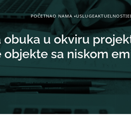
POČETNA
O NAMA
USLUGE
AKTUELNOSTI
E
 obuka u okviru projek
e objekte sa niskom emi