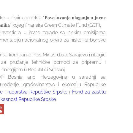
u projekta “𝐏𝐨𝐯𝐞ć𝐚𝐯𝐚𝐧𝐣𝐞 𝐮𝐥𝐚𝐠𝐚𝐧𝐣𝐚 𝐮 𝐣𝐚𝐯𝐧𝐞
𝐣𝐨𝐦 𝐮𝐠𝐥𝐣𝐞𝐧𝐢𝐤𝐚” kojeg finansira Green Climate Fund (GCF).
e investicija u javne zgrade sa niskim emisijama
lementaciju nacionalnog okvira za nisko-karbonske
a su kompanije Plus Minus d.o.o. Sarajevo i nLogic
e za pružanje tehničke pomoći za pripremu i
 energijom u Republici Srpskoj.
NDP Bosnia and Herzegovina u saradnji sa
uređenje, građevinarstvo i ekologiju Republike
ke i rudarstva Republike Srpske
i
Fond za zaštitu
fikasnost Republike Srpske
.