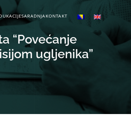
DUKACIJE
SARADNJA
KONTAKT
ta “Povećanje
sijom ugljenika”