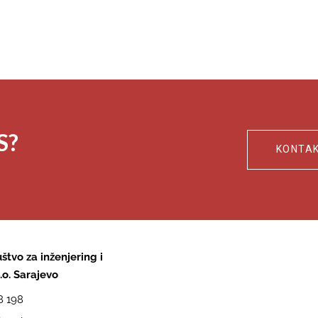
S?
KONTAK
štvo za inženjering i
.o. Sarajevo
8 198