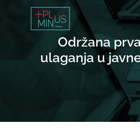
Održana prva
ulaganja u javn