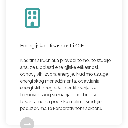
Energijska efikasnost i OIE
Naš tim stručnjaka provodi temeljite studije i
analize u oblasti energijske efikasnosti i
obnovljivih izvora energije. Nudimo usluge
energijskog menadžmenta, obavljanja
energijskih pregleda i certificiranja, kao i
termovizijskog snimanja. Posebno se
fokusiramo na podršku malim i srednjim
poduzećima te korporativnom sektoru.