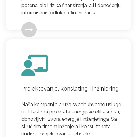
potencijala i rizika finansiranja, ali i donošenju
informisanih odluka o finansiranju.
Projektovanje, konslating i inžinjering
Naša kompanija pruža sveobuhvatne usluge
u oblastima projekata energijske efikasnosti,
obnovljivih izvora energije i inženjeringa. Sa
stručnim timom inženjera i konsultanata,
nudimo projektovanje, tehničko