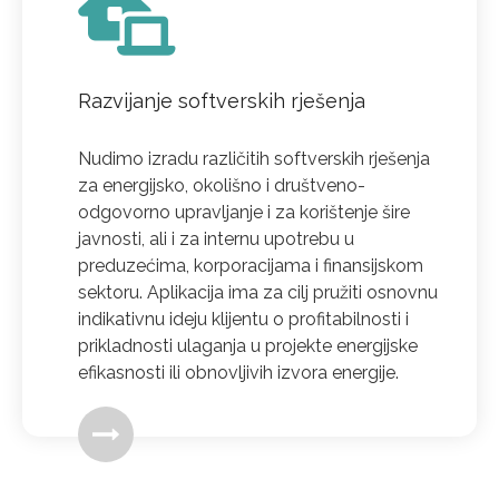
Razvijanje softverskih rješenja
Nudimo izradu različitih softverskih rješenja
za energijsko, okolišno i društveno-
odgovorno upravljanje i za korištenje šire
javnosti, ali i za internu upotrebu u
preduzećima, korporacijama i finansijskom
sektoru. Aplikacija ima za cilj pružiti osnovnu
indikativnu ideju klijentu o profitabilnosti i
prikladnosti ulaganja u projekte energijske
efikasnosti ili obnovljivih izvora energije.