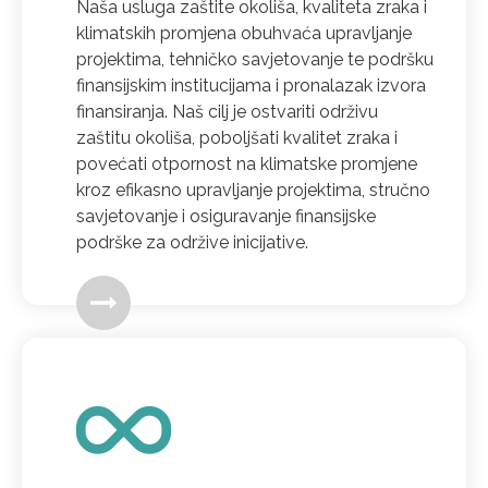
Naša usluga zaštite okoliša, kvaliteta zraka i
klimatskih promjena obuhvaća upravljanje
projektima, tehničko savjetovanje te podršku
finansijskim institucijama i pronalazak izvora
finansiranja. Naš cilj je ostvariti održivu
zaštitu okoliša, poboljšati kvalitet zraka i
povećati otpornost na klimatske promjene
kroz efikasno upravljanje projektima, stručno
savjetovanje i osiguravanje finansijske
podrške za održive inicijative.