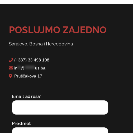
POSLUJMO ZAJEDNO
Sarajevo, Bosna i Hercegovina
(+387) 33 498 198
in
**
@
*******
us.ba
Pruščakova 17
Email adresa*
Predmet