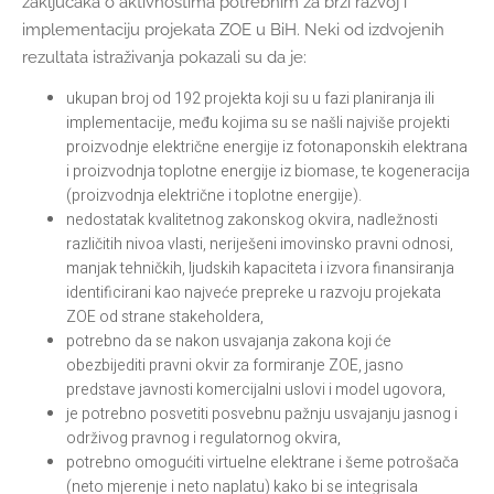
zaključaka o aktivnostima potrebnim za brži razvoj i
implementaciju projekata ZOE u BiH. Neki od izdvojenih
rezultata istraživanja pokazali su da je:
ukupan broj od 192 projekta koji su u fazi planiranja ili
implementacije, među kojima su se našli najviše projekti
proizvodnje električne energije iz fotonaponskih elektrana
i proizvodnja toplotne energije iz biomase, te kogeneracija
(proizvodnja električne i toplotne energije).
nedostatak kvalitetnog zakonskog okvira, nadležnosti
različitih nivoa vlasti, neriješeni imovinsko pravni odnosi,
manjak tehničkih, ljudskih kapaciteta i izvora finansiranja
identificirani kao najveće prepreke u razvoju projekata
ZOE od strane stakeholdera,
potrebno da se nakon usvajanja zakona koji će
obezbijediti pravni okvir za formiranje ZOE, jasno
predstave javnosti komercijalni uslovi i model ugovora,
je potrebno posvetiti posvebnu pažnju usvajanju jasnog i
održivog pravnog i regulatornog okvira,
potrebno omogućiti virtuelne elektrane i šeme potrošača
(neto mjerenje i neto naplatu) kako bi se integrisala