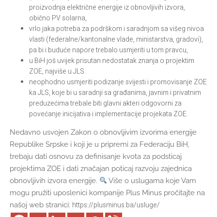
proizvodnja električne energije iz obnovljivih izvora,
obično PV solarna,
vrlo jaka potreba za podrškom i saradnjom sa višeg nivoa
vlasti (federalne/kantonalne vlade, ministarstva, gradovi),
pa bi i buduće napore trebalo usmjeriti u tom pravcu,
u BiH još uvijek prisutan nedostatak znanja o projektim
ZOE, najviše u JLS
neophodno usmjeriti podizanje svijesti i promovisanje ZOE
ka JLS, koje bi u saradnji sa građanima, javnim i privatnim
preduzećima trebale biti glavni akteri odgovorni za
povećanje inicijativa i implementacije projekata ZOE.
Nedavno usvojen Zakon o obnovljivim izvorima energije
Republike Srpske i koji je u pripremi za Federaciju BiH,
trebaju dati osnovu za definisanje kvota za podsticaj
projektima ZOE i dati značajan poticaj razvoju zajednica
obnovljivih izvora energije.
Više o uslugama koje Vam
mogu pružiti uposlenici kompanije Plus Minus pročitajte na
https://plusminus.ba/usluge/
našoj web stranici: