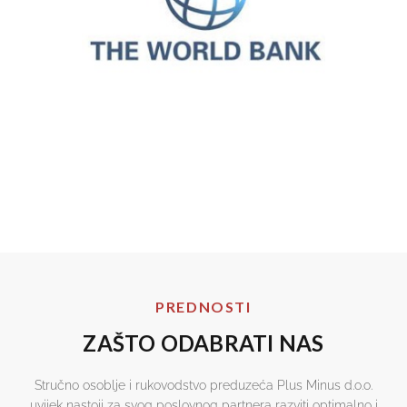
PREDNOSTI
ZAŠTO ODABRATI NAS
Stručno osoblje i rukovodstvo preduzeća Plus Minus d.o.o.
uvijek nastoji za svog poslovnog partnera razviti optimalno i