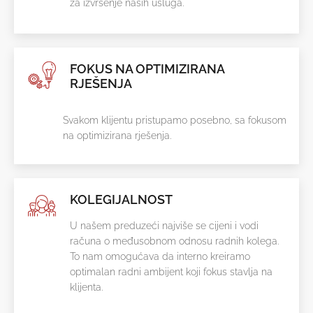
za izvršenje naših usluga.
FOKUS NA OPTIMIZIRANA
RJEŠENJA
Svakom klijentu pristupamo posebno, sa fokusom
na optimizirana rješenja.
KOLEGIJALNOST
U našem preduzeći najviše se cijeni i vodi
računa o međusobnom odnosu radnih kolega.
To nam omogućava da interno kreiramo
optimalan radni ambijent koji fokus stavlja na
klijenta.