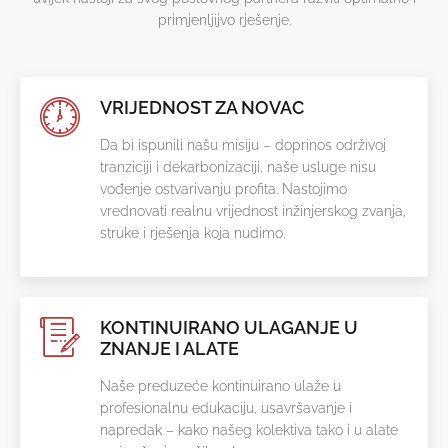
primjenljijvo rješenje.
VRIJEDNOST ZA NOVAC
Da bi ispunili našu misiju – doprinos održivoj
tranziciji i dekarbonizaciji, naše usluge nisu
vođenje ostvarivanju profita. Nastojimo
vrednovati realnu vrijednost inžinjerskog zvanja,
struke i rješenja koja nudimo.
KONTINUIRANO ULAGANJE U
ZNANJE I ALATE
Naše preduzeće kontinuirano ulaže u
profesionalnu edukaciju, usavršavanje i
napredak – kako našeg kolektiva tako i u alate