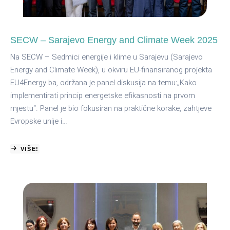
SECW – Sarajevo Energy and Climate Week 2025
Na SECW – Sedmici energije i klime u Sarajevu (Sarajevo
Energy and Climate Week), u okviru EU-finansiranog projekta
EU4Energy.ba, održana je panel diskusija na temu:„Kako
implementirati princip energetske efikasnosti na prvom
mjestu“. Panel je bio fokusiran na praktične korake, zahtjeve
Evropske unije i…
VIŠE!
ABOUT
SECW
–
SARAJEVO
ENERGY
AND
CLIMATE
WEEK
2025