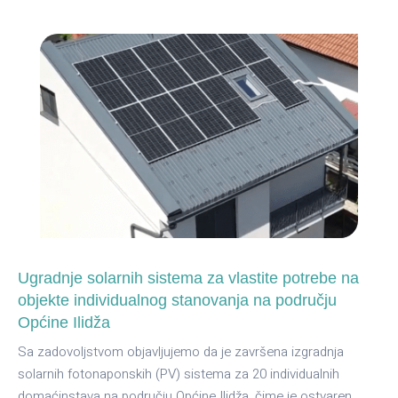
ZA
ŽENE
O
ENERGETSKOJ
EFIKASNOSTI
I
KLIMATSKI
OTPORNOM
POLJOPRIVREDNOM
UZGOJU
Ugradnje solarnih sistema za vlastite potrebe na
objekte individualnog stanovanja na području
Općine Ilidža
Sa zadovoljstvom objavljujemo da je završena izgradnja
solarnih fotonaponskih (PV) sistema za 20 individualnih
domaćinstava na području Općine Ilidža, čime je ostvaren