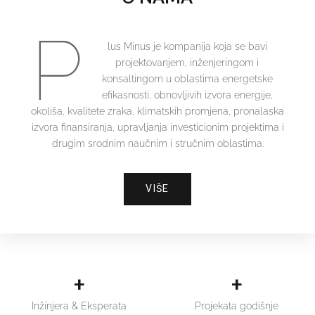
P
lus Minus je kompanija koja se bavi
projektovanjem, inženjeringom i
konsaltingom u oblastima energetske
efikasnosti, obnovljivih izvora energije,
okoliša, kvalitete zraka, klimatskih promjena, pronalaska
izvora finansiranja, upravljanja investicionim projektima i
drugim srodnim naučnim i stručnim oblastima.
VIŠE
+
+
Inžinjera & Eksperata
Projekata godišnje