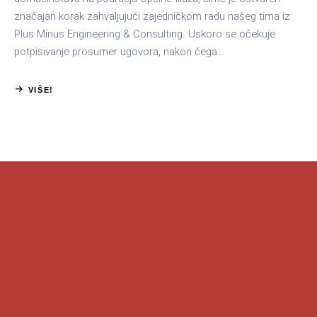
značajan korak zahvaljujući zajedničkom radu našeg tima iz
Plus Minus Engineering & Consulting. Uskoro se očekuje
potpisivanje prosumer ugovora, nakon čega…
VIŠE!
ABOUT
UGRADNJE
SOLARNIH
SISTEMA
ZA
VLASTITE
POTREBE
NA
OBJEKTE
INDIVIDUALNOG
STANOVANJA
NA
PODRUČJU
OPĆINE
ILIDŽA