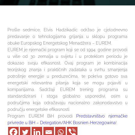
Prošle sedmice, Elvis Hadzikadic održao je cjelodnevno
predavanje o tehnologijama grijanja u sklopu programa
obuke Europskog Energetskog Menadžera – EUREM.
EUREM je njemački program koji se od 1994. godine provodi
u više od 30 zemalja u svijetu i u proteklom periodu je
dokazao svoju efikasnost. Ovaj program je kombinacija
teorijskog znanja i praktičnih zadataka u svrhu smanjenja
potrošnje energije u preduzećima, te pokriva gotovo sva
energetski relevantna pitanja koja se mogu pojaviti u
kompanijama. Sadržaji EUREM trening programa su
standardizirani i stoga globalno usporedivi, osim u
područjima koja odražavaju nacionalno zakonodavstvo u
području energetske efikasnosti.
Program EUREM BiH provodi
Predstavništvo njemačke
privrede u BiH – Delegation/AHK Bosnien-Herzegowina
!