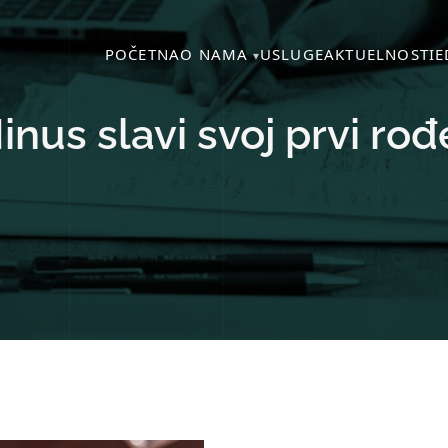
POČETNA
O NAMA
USLUGE
AKTUELNOSTI
E
inus slavi svoj prvi ro