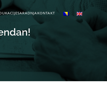
DUKACIJE
SARADNJA
KONTAKT
đendan!