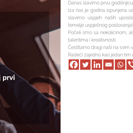
Danas slavimo prvu godišnjicu
Iza nas je godina ispunjena u
slavimo uspjeh naših uposlen
temelje uspješnog poslovanja!
Počeli smo sa nekolicinom, a
talentima i kreativnosti.
Čestitamo dragi naši na svim 
Radeći zajedno kao jedan tim u