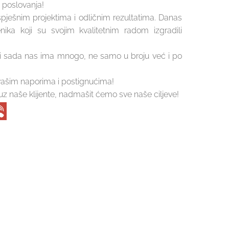
 poslovanja!
spješnim projektima i odličnim rezultatima. Danas
ika koji su svojim kvalitetnim radom izgradili
li sada nas ima mnogo, ne samo u broju već i po
vašim naporima i postignućima!
z naše klijente, nadmašit ćemo sve naše ciljeve!