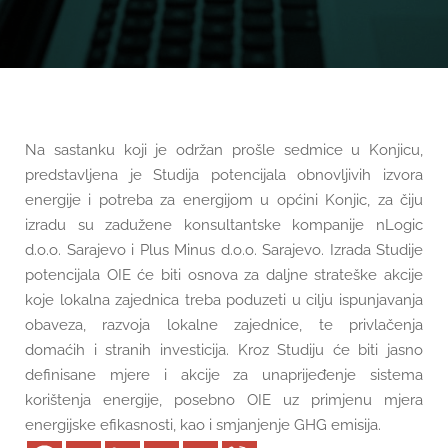
Na sastanku koji je održan prošle sedmice u Konjicu,
predstavljena je Studija potencijala obnovljivih izvora
energije i potreba za energijom u općini Konjic, za čiju
izradu su zadužene konsultantske kompanije nLogic
d.o.o. Sarajevo i Plus Minus d.o.o. Sarajevo. Izrada Studije
potencijala OIE će biti osnova za daljne strateške akcije
koje lokalna zajednica treba poduzeti u cilju ispunjavanja
obaveza, razvoja lokalne zajednice, te privlačenja
domaćih i stranih investicija. Kroz Studiju će biti jasno
definisane mjere i akcije za unaprijeđenje sistema
korištenja energije, posebno OIE uz primjenu mjera
energijske efikasnosti, kao i smjanjenje GHG emisija.