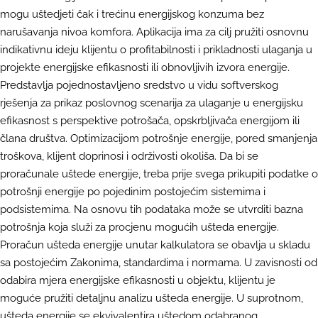
mogu uštedjeti čak i trećinu energijskog konzuma bez
narušavanja nivoa komfora. Aplikacija ima za cilj pružiti osnovnu
indikativnu ideju klijentu o profitabilnosti i prikladnosti ulaganja u
projekte energijske efikasnosti ili obnovljivih izvora energije.
Predstavlja pojednostavljeno sredstvo u vidu softverskog
rješenja za prikaz poslovnog scenarija za ulaganje u energijsku
efikasnost s perspektive potrošača, opskrbljivača energijom ili
člana društva. Optimizacijom potrošnje energije, pored smanjenja
troškova, klijent doprinosi i održivosti okoliša. Da bi se
proračunale uštede energije, treba prije svega prikupiti podatke o
potrošnji energije po pojedinim postojećim sistemima i
podsistemima. Na osnovu tih podataka može se utvrditi bazna
potrošnja koja služi za procjenu mogućih ušteda energije.
Proračun ušteda energije unutar kalkulatora se obavlja u skladu
sa postojećim Zakonima, standardima i normama. U zavisnosti od
odabira mjera energijske efikasnosti u objektu, klijentu je
moguće pružiti detaljnu analizu ušteda energije. U suprotnom,
ušteda energije se ekvivalentira uštedom odabranog